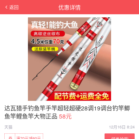
优惠详情
返回
达瓦猎手钓鱼竿手竿超轻超硬28调19调台钓竿鲫
鱼竿鲤鱼竿大物正品
58元
天猫
12月16日 8:24
券
满70元减60元
领券抢购