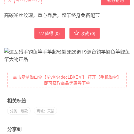
高碳逆丝纹理，重心靠后，整竿终身免费配节
值得 (
0
)
收藏 (
0
)
点击复制淘口令【￥vXN4decLBXE￥】 打开【手机淘宝】
即可获取商品优惠券下单
相关标签
分类：爆款
商城：天猫
分享到