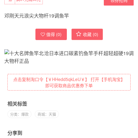
邓刚天元浪尖大物杆19调鱼竿
值得 (
0
)
收藏 (
0
)
点击复制淘口令【￥HHedd5qkLeU￥】 打开【手机淘宝】
即可获取商品优惠券下单
相关标签
分类：爆款
商城：天猫
分享到