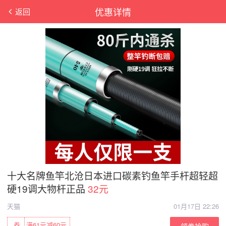
优惠详情
返回
十大名牌鱼竿北沧日本进口碳素钓鱼竿手杆超轻超
硬19调大物杆正品
32元
天猫
01月17日 22:26
券
满61元减60元
领券抢购