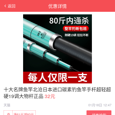
优惠详情
返回
十大名牌鱼竿北沧日本进口碳素钓鱼竿手杆超轻超
硬19调大物杆正品
32元
天猫
01月18日 12:47
券
满61元减60元
领券抢购