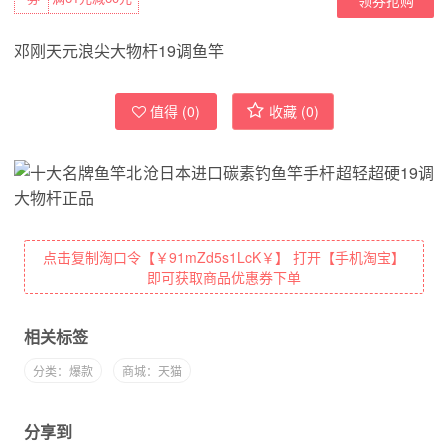
邓刚天元浪尖大物杆19调鱼竿
值得 (
0
)
收藏 (
0
)
点击复制淘口令【￥91mZd5s1LcK￥】 打开【手机淘宝】
即可获取商品优惠券下单
相关标签
分类：爆款
商城：天猫
分享到