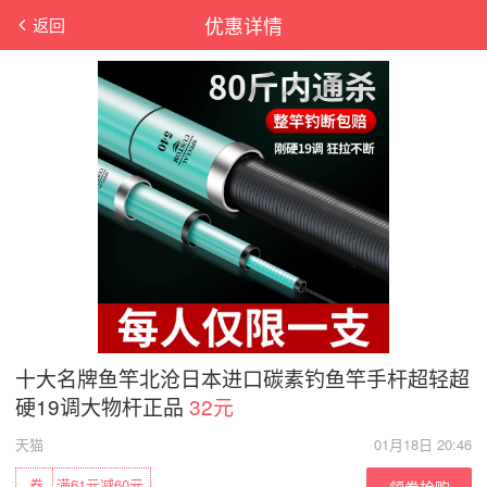
优惠详情
返回
十大名牌鱼竿北沧日本进口碳素钓鱼竿手杆超轻超
硬19调大物杆正品
32元
天猫
01月18日 20:46
券
满61元减60元
领券抢购