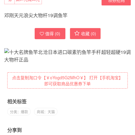
邓刚天元浪尖大物杆19调鱼竿
值得 (
0
)
收藏 (
0
)
点击复制淘口令【￥oYogd5G2MhO￥】 打开【手机淘宝】
即可获取商品优惠券下单
相关标签
分类：爆款
商城：天猫
分享到