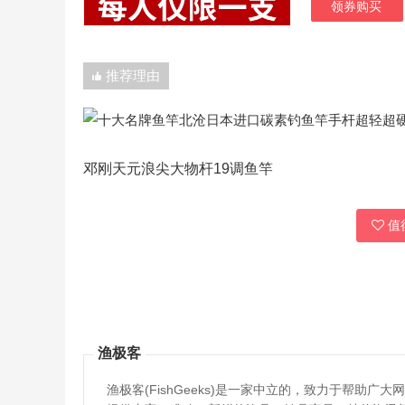
领券购买
推荐理由
邓刚天元浪尖大物杆19调鱼竿
值得
渔极客
渔极客(FishGeeks)是一家中立的，致力于帮