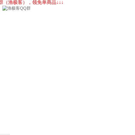
Q群（渔极客），领免单商品↓↓↓