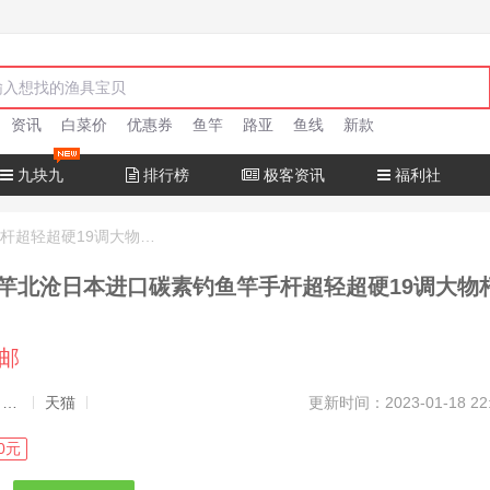
资讯
白菜价
优惠券
鱼竿
路亚
鱼线
新款
九块九
排行榜
极客资讯
福利社
十大名牌鱼竿北沧日本进口碳素钓鱼竿手杆超轻超硬19调大物杆正品
竿北沧日本进口碳素钓鱼竿手杆超轻超硬19调大物
包邮
发布者：渔极客, 商品发布员
天猫
更新时间：2023-01-18 22
0元