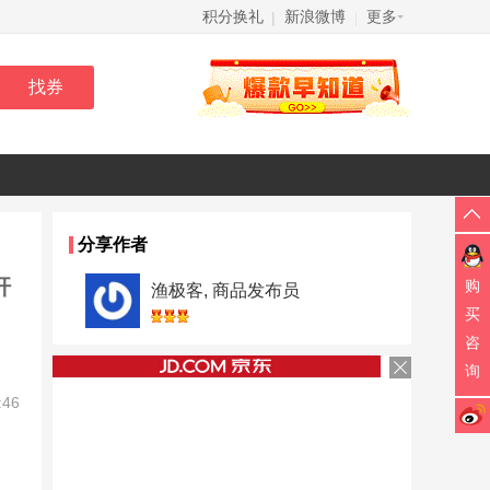
积分换礼
新浪微博
更多
|
|
分享作者
杆
购
渔极客, 商品发布员
买
咨
询
:46