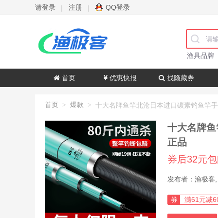
请登录
注册
QQ登录
|
|
渔具品牌
首页
优惠快报
找隐藏券
首页
爆款
>
>
十大名牌鱼
正品
券后32元
券
满61元减6