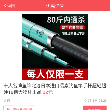
优惠详情
返回
十大名牌鱼竿北沧日本进口碳素钓鱼竿手杆超轻超
硬19调大物杆正品
32元
天猫
01月18日 23:26
券
满61元减60元
领券抢购