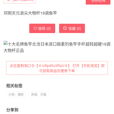
邓刚天元浪尖大物杆19调鱼竿
值得 (
0
)
收藏 (
0
)
点击复制淘口令【￥rzKpd5u3RaU￥】 打开【手机淘宝】即
可获取商品优惠券下单
相关标签
分类：爆款
商城：天猫
分享到