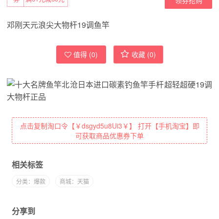
邓刚天元浪尖大物杆19调鱼竿
值得 (
0
)
收藏 (
0
)
点击复制淘口令【￥dsgyd5u8Ui3￥】 打开【手机淘宝】即
可获取商品优惠券下单
相关标签
分类：爆款
商城：天猫
分享到