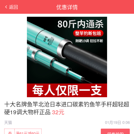
优惠详情
返回
十大名牌鱼竿北沧日本进口碳素钓鱼竿手杆超轻超
硬19调大物杆正品
32元
天猫
01月19日 0:06
券
满61元减60元
领券抢购