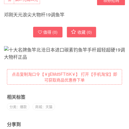
邓刚天元浪尖大物杆19调鱼竿
值得 (
0
)
收藏 (
0
)
点击复制淘口令【￥jjEMd5FTI5K￥】 打开【手机淘宝】即
可获取商品优惠券下单
相关标签
分类：爆款
商城：天猫
分享到