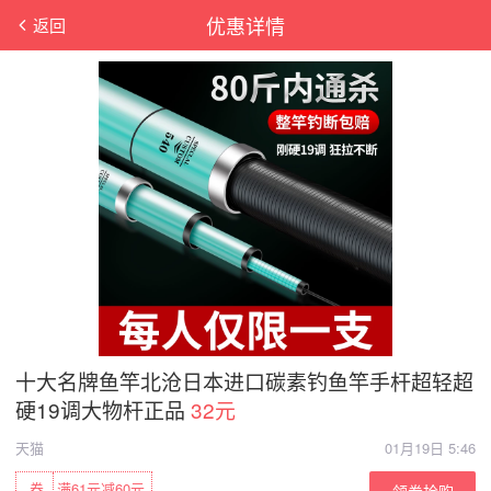
优惠详情
返回
十大名牌鱼竿北沧日本进口碳素钓鱼竿手杆超轻超
硬19调大物杆正品
32元
天猫
01月19日 5:46
券
满61元减60元
领券抢购