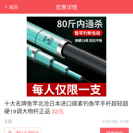
优惠详情
返回
十大名牌鱼竿北沧日本进口碳素钓鱼竿手杆超轻超
硬19调大物杆正品
32元
天猫
01月19日 13:06
券
满61元减60元
领券抢购