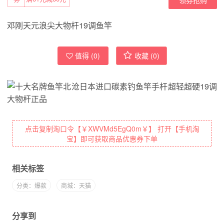
邓刚天元浪尖大物杆19调鱼竿
值得 (
0
)
收藏 (
0
)
点击复制淘口令【￥XWVMd5EgQ0m￥】 打开【手机淘
宝】即可获取商品优惠券下单
相关标签
分类：爆款
商城：天猫
分享到