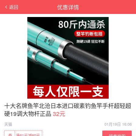
优惠详情
返回
十大名牌鱼竿北沧日本进口碳素钓鱼竿手杆超轻超
硬19调大物杆正品
32元
天猫
01月19日 16:06
券
满61元减60元
领券抢购