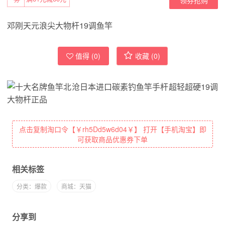
邓刚天元浪尖大物杆19调鱼竿
值得 (
0
)
收藏 (
0
)
点击复制淘口令【￥rh5Dd5w6d04￥】 打开【手机淘宝】即
可获取商品优惠券下单
相关标签
分类：爆款
商城：天猫
分享到