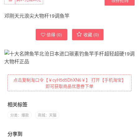
邓刚天元浪尖大物杆19调鱼竿
值得 (
0
)
收藏 (
0
)
点击复制淘口令【￥cyH5d5DhXN6￥】 打开【手机淘宝】
即可获取商品优惠券下单
相关标签
分类：爆款
商城：天猫
分享到