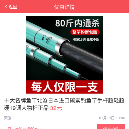
优惠详情
返回
十大名牌鱼竿北沧日本进口碳素钓鱼竿手杆超轻超
硬19调大物杆正品
32元
天猫
01月19日 19:06
券
满61元减60元
领券抢购