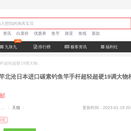
资讯
白菜价
优惠券
鱼竿
路亚
鱼线
新款
九块九
排行榜
极客资讯
福利社
十大名牌鱼竿北沧日本进口碳素钓鱼竿手杆超轻超硬19调大物杆正品
竿北沧日本进口碳素钓鱼竿手杆超轻超硬19调大物
包邮
发布者：渔极客, 商品发布员
天猫
更新时间：2023-01-19 20
0元