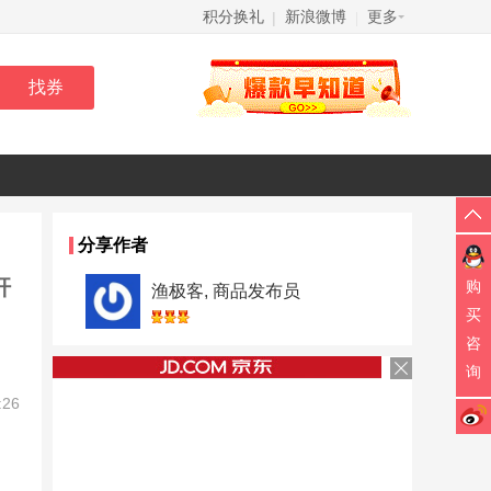
积分换礼
新浪微博
更多
|
|
分享作者
杆
购
渔极客, 商品发布员
买
咨
询
:26