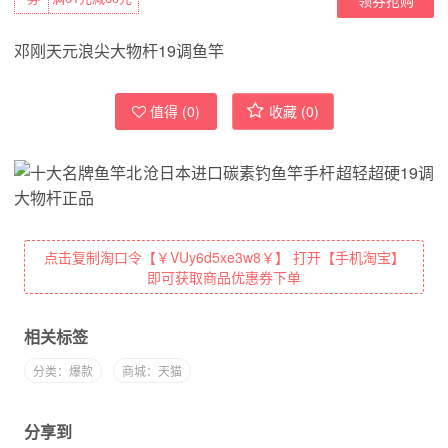
邓刚天元浪尖大物杆19调鱼竿
值得 (
0
)
收藏 (
0
)
点击复制淘口令【￥VUy6d5xe3w8￥】 打开【手机淘宝】
即可获取商品优惠券下单
相关标签
分类：爆款
商城：天猫
分享到