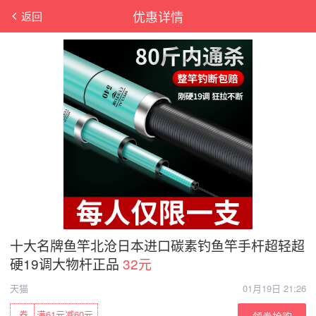
优惠详情
返回
十大名牌鱼竿北沧日本进口碳素钓鱼竿手杆超轻超
硬19调大物杆正品
32元
天猫
01月19日 21:26
券
满61元减60元
领券抢购