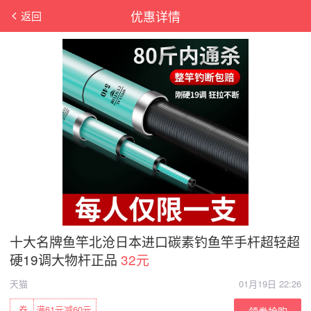
优惠详情
返回
十大名牌鱼竿北沧日本进口碳素钓鱼竿手杆超轻超
硬19调大物杆正品
32元
天猫
01月19日 22:26
券
满61元减60元
领券抢购