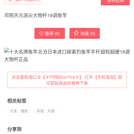
邓刚天元浪尖大物杆19调鱼竿
值得 (
0
)
收藏 (
0
)
点击复制淘口令【￥PXfBd5xnYze￥】 打开【手机淘宝】即
可获取商品优惠券下单
相关标签
分类：爆款
商城：天猫
分享到