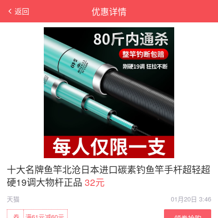
优惠详情
返回
十大名牌鱼竿北沧日本进口碳素钓鱼竿手杆超轻超
硬19调大物杆正品
32元
天猫
01月20日 3:46
券
满61元减60元
领券抢购