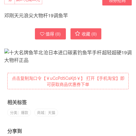
邓刚天元浪尖大物杆19调鱼竿
值得 (
0
)
收藏 (
0
)
点击复制淘口令【￥uCcPd5CsKj5￥】 打开【手机淘宝】即
可获取商品优惠券下单
相关标签
分类：爆款
商城：天猫
分享到