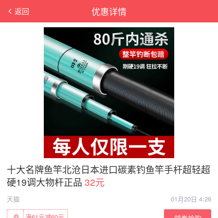
优惠详情
返回
十大名牌鱼竿北沧日本进口碳素钓鱼竿手杆超轻超
硬19调大物杆正品
32元
天猫
01月20日 4:26
券
满61元减60元
领券抢购