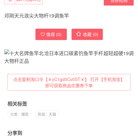
邓刚天元浪尖大物杆19调鱼竿
值得 (
0
)
收藏 (
0
)
点击复制淘口令【￥yC1gd5Cv0ST￥】 打开【手机淘宝】
即可获取商品优惠券下单
相关标签
分类：爆款
商城：天猫
分享到