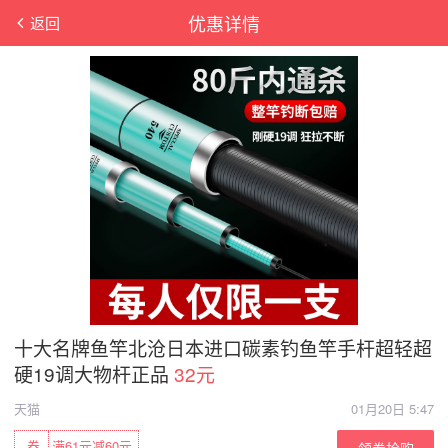
优惠详情
返回
十大名牌鱼竿北沧日本进口碳素钓鱼竿手杆超轻超
硬19调大物杆正品
32元
天猫
01月20日 5:47
券
满61元减60元
领券抢购