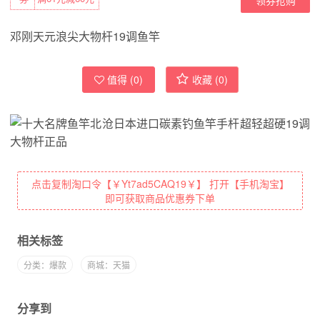
邓刚天元浪尖大物杆19调鱼竿
值得 (
0
)
收藏 (
0
)
点击复制淘口令【￥Yt7ad5CAQ19￥】 打开【手机淘宝】
即可获取商品优惠券下单
相关标签
分类：爆款
商城：天猫
分享到