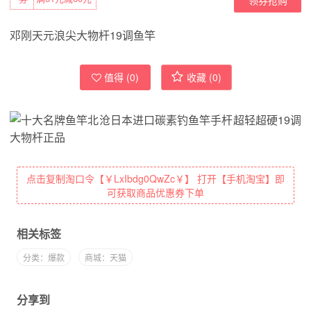
邓刚天元浪尖大物杆19调鱼竿
值得 (
0
)
收藏 (
0
)
点击复制淘口令【￥LxIbdg0QwZc￥】 打开【手机淘宝】即
可获取商品优惠券下单
相关标签
分类：爆款
商城：天猫
分享到