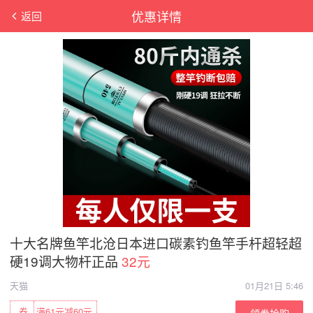
优惠详情
返回
十大名牌鱼竿北沧日本进口碳素钓鱼竿手杆超轻超
硬19调大物杆正品
32元
天猫
01月21日 5:46
券
满61元减60元
领券抢购