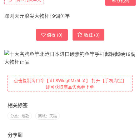
邓刚天元浪尖大物杆19调鱼竿
值得 (
0
)
收藏 (
0
)
点击复制淘口令【￥h8Wldg0Mx5L￥】 打开【手机淘宝】
即可获取商品优惠券下单
相关标签
分类：爆款
商城：天猫
分享到