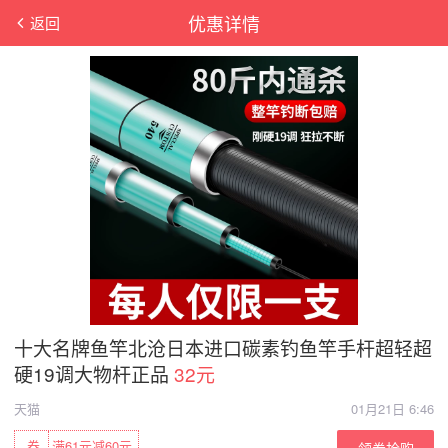
优惠详情
返回
十大名牌鱼竿北沧日本进口碳素钓鱼竿手杆超轻超
硬19调大物杆正品
32元
天猫
01月21日 6:46
券
满61元减60元
领券抢购