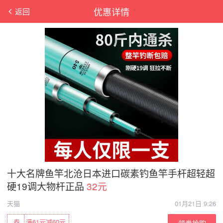
优惠详情
返回
十大名牌鱼竿北沧日本进口碳素钓鱼竿手杆超轻超
硬19调大物杆正品
32元
天猫
01月21日 9:26
券
满61元减60元
领券抢购