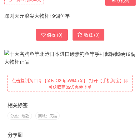
邓刚天元浪尖大物杆19调鱼竿
值得 (
0
)
收藏 (
0
)
点击复制淘口令【￥FJO3dgbWl4u￥】 打开【手机淘宝】即
可获取商品优惠券下单
相关标签
分类：爆款
商城：天猫
分享到