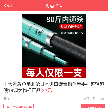
优惠详情
返回
十大名牌鱼竿北沧日本进口碳素钓鱼竿手杆超轻超
硬19调大物杆正品
32元
天猫
01月21日 12:26
券
满61元减60元
领券抢购