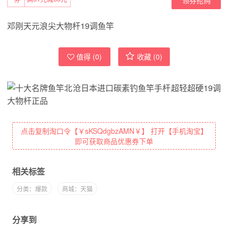
邓刚天元浪尖大物杆19调鱼竿
值得 (
0
)
收藏 (
0
)
点击复制淘口令【￥sKSQdgbzAMN￥】 打开【手机淘宝】
即可获取商品优惠券下单
相关标签
分类：爆款
商城：天猫
分享到