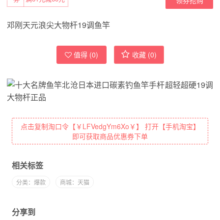
邓刚天元浪尖大物杆19调鱼竿
值得 (
0
)
收藏 (
0
)
点击复制淘口令【￥LFVedgYm6Xo￥】 打开【手机淘宝】
即可获取商品优惠券下单
相关标签
分类：爆款
商城：天猫
分享到