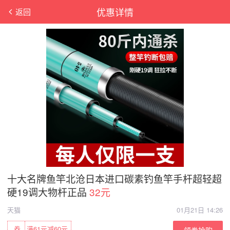
优惠详情
返回
十大名牌鱼竿北沧日本进口碳素钓鱼竿手杆超轻超
硬19调大物杆正品
32元
天猫
01月21日 14:26
券
满61元减60元
领券抢购