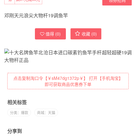
邓刚天元浪尖大物杆19调鱼竿
值得 (
0
)
收藏 (
0
)
点击复制淘口令【￥sM47dg1372p￥】 打开【手机淘宝】
即可获取商品优惠券下单
相关标签
分类：爆款
商城：天猫
分享到