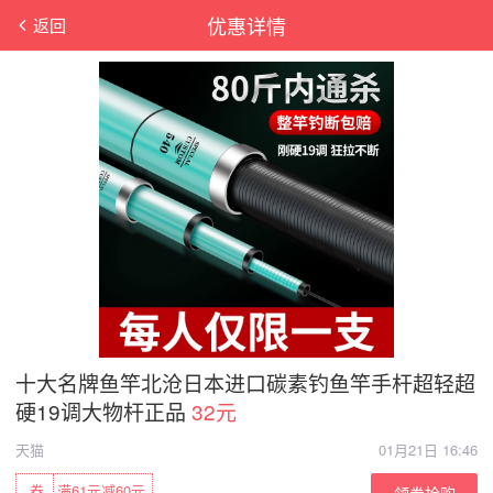
优惠详情
返回
十大名牌鱼竿北沧日本进口碳素钓鱼竿手杆超轻超
硬19调大物杆正品
32元
天猫
01月21日 16:46
券
满61元减60元
领券抢购