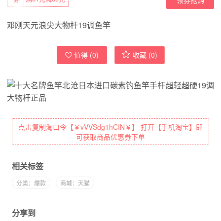
邓刚天元浪尖大物杆19调鱼竿
值得 (
0
)
收藏 (
0
)
点击复制淘口令【￥vVVSdg1hCIN￥】 打开【手机淘宝】即
可获取商品优惠券下单
相关标签
分类：爆款
商城：天猫
分享到