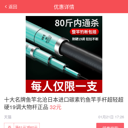
优惠详情
返回
十大名牌鱼竿北沧日本进口碳素钓鱼竿手杆超轻超
硬19调大物杆正品
32元
天猫
01月21日 17:26
券
满61元减60元
领券抢购