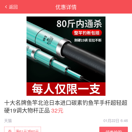
优惠详情
返回
十大名牌鱼竿北沧日本进口碳素钓鱼竿手杆超轻超
硬19调大物杆正品
32元
天猫
01月22日 6:46
券
满61元减60元
领券抢购