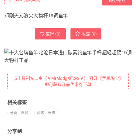
邓刚天元浪尖大物杆19调鱼竿
值得 (
0
)
收藏 (
0
)
点击复制淘口令【￥MrMqdgXFxv9￥】 打开【手机淘宝】
即可获取商品优惠券下单
相关标签
分类：爆款
商城：天猫
分享到