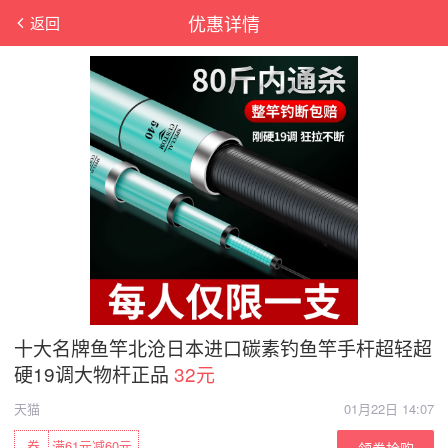
优惠详情
返回
十大名牌鱼竿北沧日本进口碳素钓鱼竿手杆超轻超
硬19调大物杆正品
32元
天猫
01月22日 14:07
券
满61元减60元
领券抢购