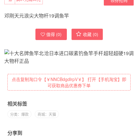
邓刚天元浪尖大物杆19调鱼竿
值得 (
0
)
收藏 (
0
)
点击复制淘口令【￥NNCBdgdlrpV￥】 打开【手机淘宝】即
可获取商品优惠券下单
相关标签
分类：爆款
商城：天猫
分享到