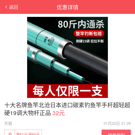
优惠详情
返回
十大名牌鱼竿北沧日本进口碳素钓鱼竿手杆超轻超
硬19调大物杆正品
32元
天猫
01月22日 21:26
券
满61元减60元
领券抢购