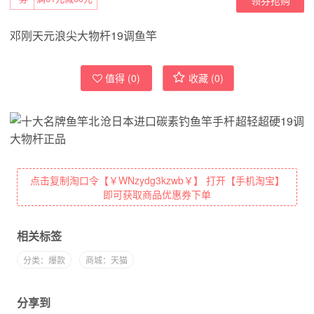
邓刚天元浪尖大物杆19调鱼竿
值得 (
0
)
收藏 (
0
)
点击复制淘口令【￥WNzydg3kzwb￥】 打开【手机淘宝】
即可获取商品优惠券下单
相关标签
分类：爆款
商城：天猫
分享到