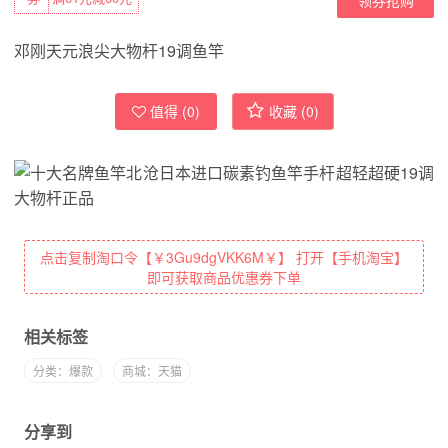
邓刚天元浪尖大物杆19调鱼竿
值得 (
0
)
收藏 (
0
)
点击复制淘口令【￥3Gu9dgVKK6M￥】 打开【手机淘宝】
即可获取商品优惠券下单
相关标签
分类：爆款
商城：天猫
分享到