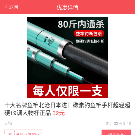
优惠详情
返回
十大名牌鱼竿北沧日本进口碳素钓鱼竿手杆超轻超
硬19调大物杆正品
32元
天猫
01月23日 9:46
券
满61元减60元
领券抢购