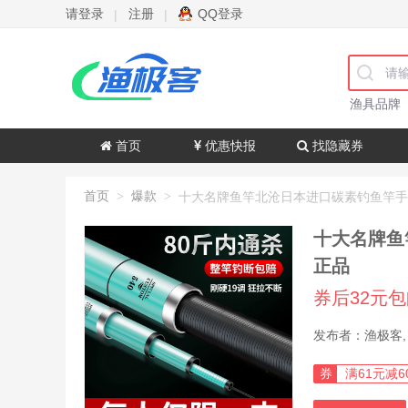
请登录
注册
QQ登录
|
|
渔具品牌
首页
优惠快报
找隐藏券
首页
爆款
>
>
十大名牌鱼
正品
券后32元
券
满61元减6