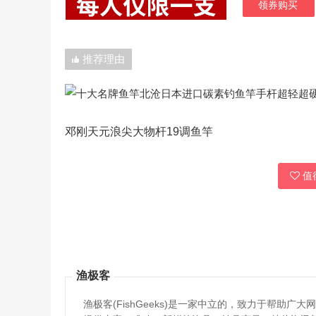
领券购买
推荐理由
邓刚天元浪尖大物杆19调鱼竿
值得
渔极客
渔极客(FishGeeks)是一家中立的，致力于帮