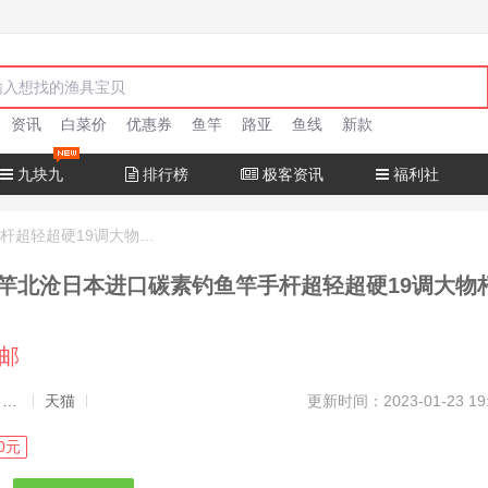
资讯
白菜价
优惠券
鱼竿
路亚
鱼线
新款
九块九
排行榜
极客资讯
福利社
十大名牌鱼竿北沧日本进口碳素钓鱼竿手杆超轻超硬19调大物杆正品
竿北沧日本进口碳素钓鱼竿手杆超轻超硬19调大物
包邮
发布者：渔极客, 商品发布员
天猫
更新时间：2023-01-23 19
0元