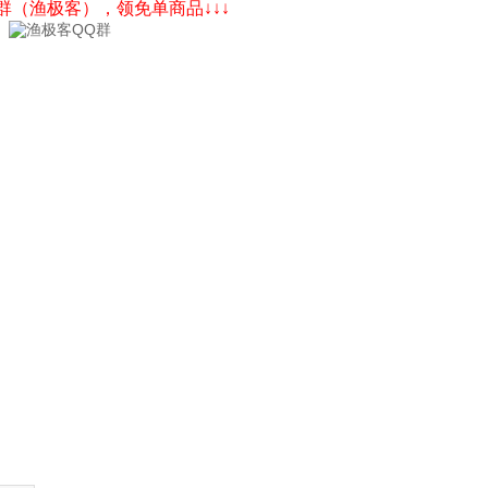
Q群（渔极客），领免单商品↓↓↓