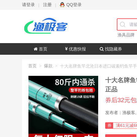
请登录
注册
QQ登录
|
|
渔具品牌
首页
优惠快报
找隐藏券
首页
爆款
>
>
十大名牌鱼
正品
券后32元
券
满61元减6