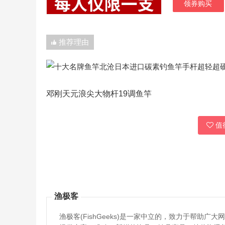
领券购买
推荐理由
邓刚天元浪尖大物杆19调鱼竿
值得
渔极客
渔极客(FishGeeks)是一家中立的，致力于帮