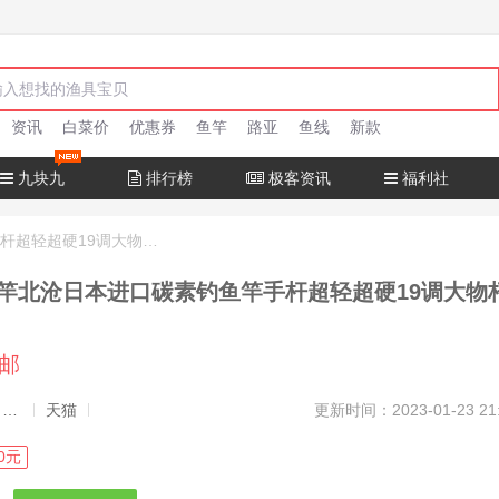
资讯
白菜价
优惠券
鱼竿
路亚
鱼线
新款
九块九
排行榜
极客资讯
福利社
十大名牌鱼竿北沧日本进口碳素钓鱼竿手杆超轻超硬19调大物杆正品
竿北沧日本进口碳素钓鱼竿手杆超轻超硬19调大物
包邮
发布者：渔极客, 商品发布员
天猫
更新时间：2023-01-23 21
0元