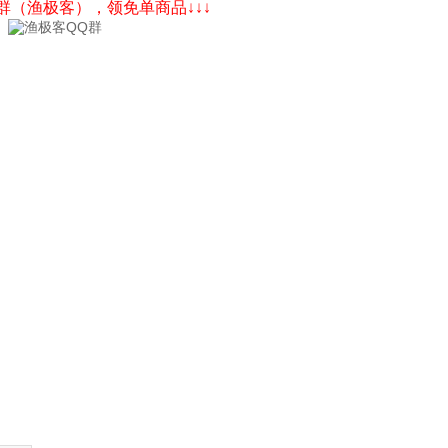
Q群（渔极客），领免单商品↓↓↓