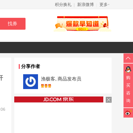
积分换礼
新浪微博
更多
|
|
分享作者
杆
购
渔极客, 商品发布员
买
咨
询
:06