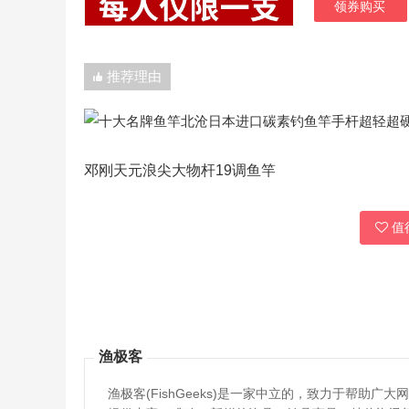
领券购买
推荐理由
邓刚天元浪尖大物杆19调鱼竿
值得
渔极客
渔极客(FishGeeks)是一家中立的，致力于帮