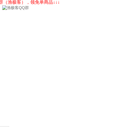
Q群（渔极客），领免单商品↓↓↓