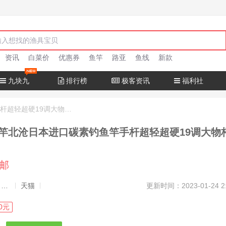
资讯
白菜价
优惠券
鱼竿
路亚
鱼线
新款
九块九
排行榜
极客资讯
福利社
十大名牌鱼竿北沧日本进口碳素钓鱼竿手杆超轻超硬19调大物杆正品
竿北沧日本进口碳素钓鱼竿手杆超轻超硬19调大物
包邮
发布者：渔极客, 商品发布员
天猫
更新时间：2023-01-24 2
0元