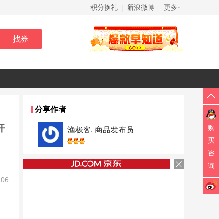
积分换礼
新浪微博
更多
|
|
分享作者
杆
购
渔极客, 商品发布员
买
咨
询
:06