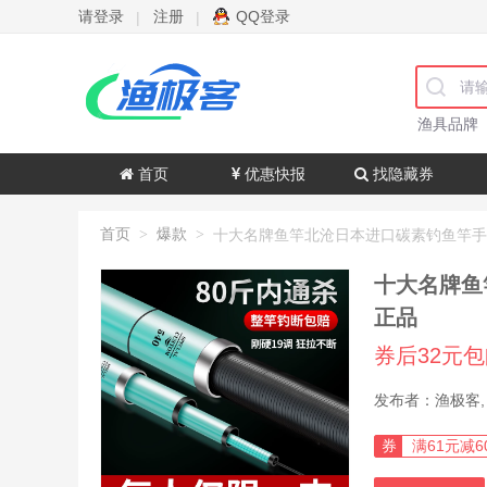
请登录
注册
QQ登录
|
|
渔具品牌
首页
优惠快报
找隐藏券
首页
爆款
>
>
十大名牌鱼
正品
券后32元
券
满61元减6