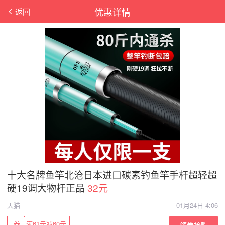
优惠详情
返回
十大名牌鱼竿北沧日本进口碳素钓鱼竿手杆超轻超
硬19调大物杆正品
32元
天猫
01月24日 4:06
券
满61元减60元
领券抢购