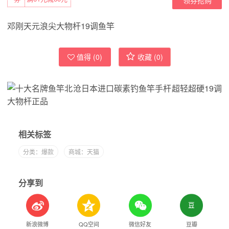
邓刚天元浪尖大物杆19调鱼竿
值得 (
0
)
收藏 (
0
)
相关标签
分类：爆款
商城：天猫
分享到
新浪微博
QQ空间
微信好友
豆瓣