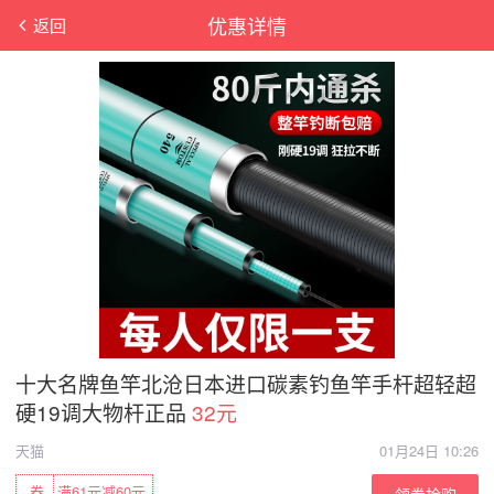
优惠详情
返回
十大名牌鱼竿北沧日本进口碳素钓鱼竿手杆超轻超
硬19调大物杆正品
32元
天猫
01月24日 10:26
券
满61元减60元
领券抢购