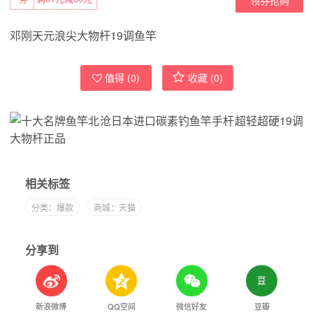
邓刚天元浪尖大物杆19调鱼竿
值得 (
0
)
收藏 (
0
)
相关标签
分类：爆款
商城：天猫
分享到
新浪微博
QQ空间
微信好友
豆瓣