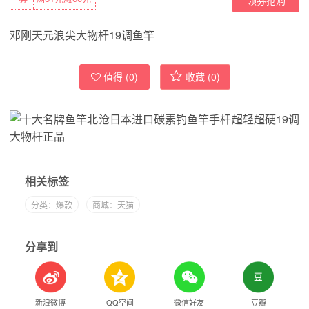
邓刚天元浪尖大物杆19调鱼竿
值得 (
0
)
收藏 (
0
)
相关标签
分类：爆款
商城：天猫
分享到
新浪微博
QQ空间
微信好友
豆瓣