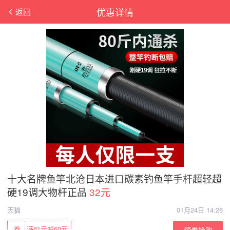
优惠详情
返回
十大名牌鱼竿北沧日本进口碳素钓鱼竿手杆超轻超
硬19调大物杆正品
32元
天猫
01月24日 14:26
券
满61元减60元
领券抢购