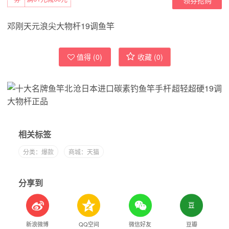
邓刚天元浪尖大物杆19调鱼竿
值得 (
0
)
收藏 (
0
)
相关标签
分类：爆款
商城：天猫
分享到
新浪微博
QQ空间
微信好友
豆瓣