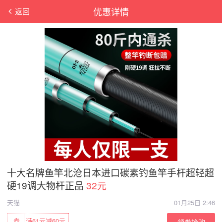
优惠详情
返回
十大名牌鱼竿北沧日本进口碳素钓鱼竿手杆超轻超
硬19调大物杆正品
32元
天猫
01月25日 2:46
券
满61元减60元
领券抢购