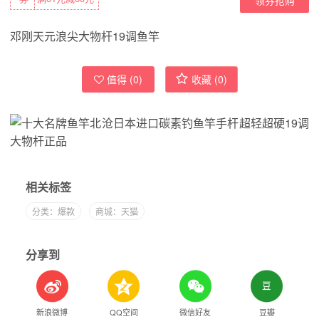
邓刚天元浪尖大物杆19调鱼竿
值得 (
0
)
收藏 (
0
)
相关标签
分类：爆款
商城：天猫
分享到
新浪微博
QQ空间
微信好友
豆瓣