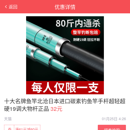
优惠详情
返回
十大名牌鱼竿北沧日本进口碳素钓鱼竿手杆超轻超
硬19调大物杆正品
32元
天猫
01月25日 4:26
券
满61元减60元
领券抢购