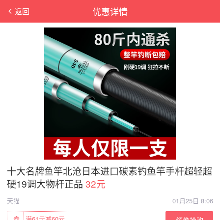
优惠详情
返回
十大名牌鱼竿北沧日本进口碳素钓鱼竿手杆超轻超
硬19调大物杆正品
32元
天猫
01月25日 8:06
券
满61元减60元
领券抢购