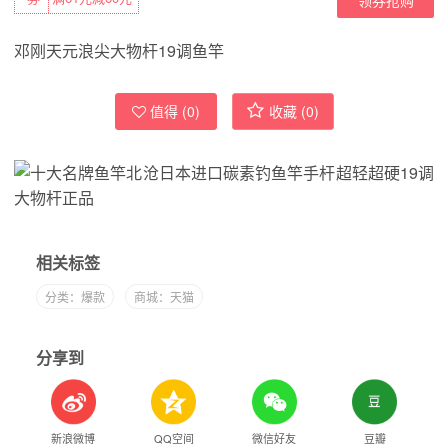
邓刚天元浪尖大物杆19调鱼竿
值得 (
0
)
收藏 (
0
)
相关标签
分类：爆款
商城：天猫
分享到
新浪微博
QQ空间
微信好友
豆瓣