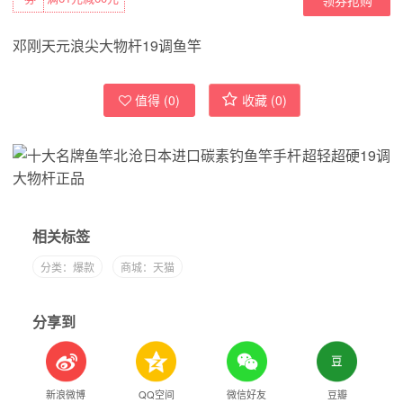
邓刚天元浪尖大物杆19调鱼竿
值得 (
0
)
收藏 (
0
)
相关标签
分类：爆款
商城：天猫
分享到
新浪微博
QQ空间
微信好友
豆瓣