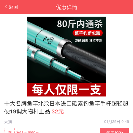
优惠详情
返回
十大名牌鱼竿北沧日本进口碳素钓鱼竿手杆超轻超
硬19调大物杆正品
32元
天猫
01月25日 9:46
券
满61元减60元
领券抢购