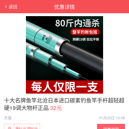
优惠详情
返回
十大名牌鱼竿北沧日本进口碳素钓鱼竿手杆超轻超
硬19调大物杆正品
32元
天猫
01月25日 12:06
券
满61元减60元
领券抢购