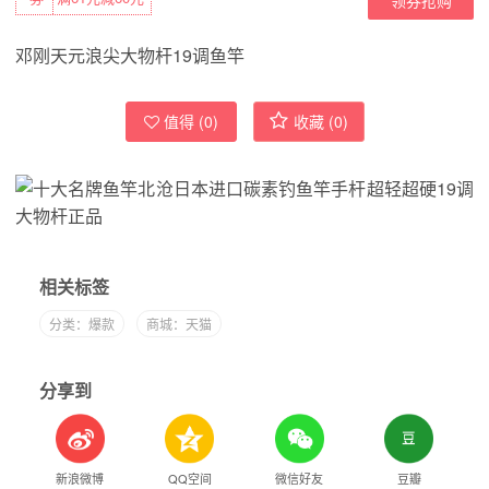
邓刚天元浪尖大物杆19调鱼竿
值得 (
0
)
收藏 (
0
)
相关标签
分类：爆款
商城：天猫
分享到
新浪微博
QQ空间
微信好友
豆瓣