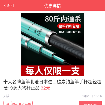
优惠详情
返回
十大名牌鱼竿北沧日本进口碳素钓鱼竿手杆超轻超
硬19调大物杆正品
32元
天猫
01月25日 15:26
券
满61元减60元
领券抢购