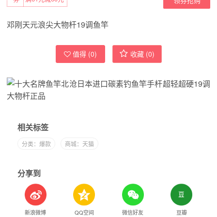
邓刚天元浪尖大物杆19调鱼竿
值得 (
0
)
收藏 (
0
)
相关标签
分类：爆款
商城：天猫
分享到
新浪微博
QQ空间
微信好友
豆瓣