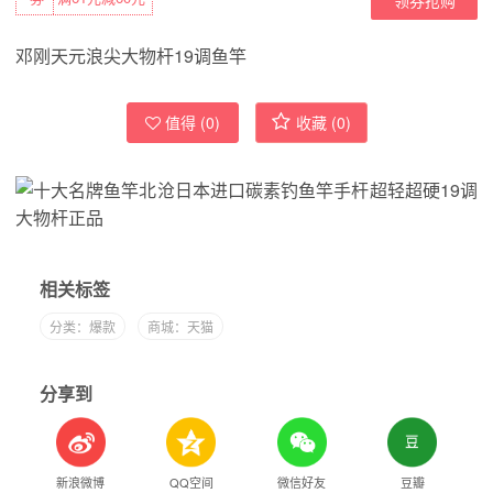
邓刚天元浪尖大物杆19调鱼竿
值得 (
0
)
收藏 (
0
)
相关标签
分类：爆款
商城：天猫
分享到
新浪微博
QQ空间
微信好友
豆瓣