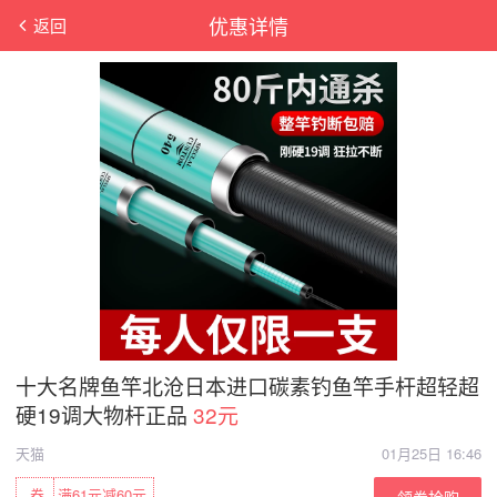
优惠详情
返回
十大名牌鱼竿北沧日本进口碳素钓鱼竿手杆超轻超
硬19调大物杆正品
32元
天猫
01月25日 16:46
券
满61元减60元
领券抢购