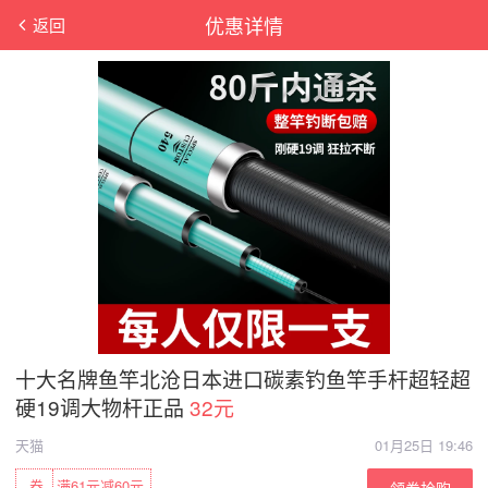
优惠详情
返回
十大名牌鱼竿北沧日本进口碳素钓鱼竿手杆超轻超
硬19调大物杆正品
32元
天猫
01月25日 19:46
券
满61元减60元
领券抢购