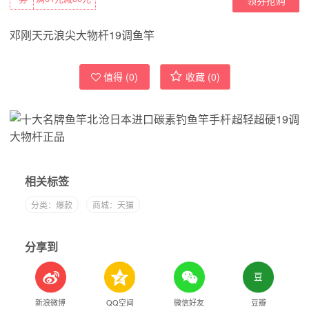
邓刚天元浪尖大物杆19调鱼竿
值得 (
0
)
收藏 (
0
)
相关标签
分类：爆款
商城：天猫
分享到
新浪微博
QQ空间
微信好友
豆瓣