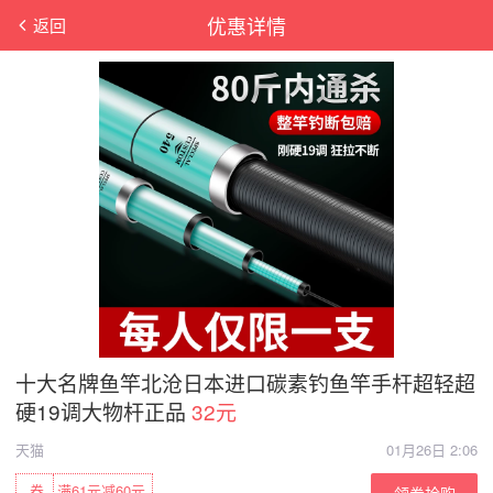
优惠详情
返回
十大名牌鱼竿北沧日本进口碳素钓鱼竿手杆超轻超
硬19调大物杆正品
32元
天猫
01月26日 2:06
券
满61元减60元
领券抢购