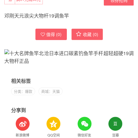
邓刚天元浪尖大物杆19调鱼竿
值得 (
0
)
收藏 (
0
)
相关标签
分类：爆款
商城：天猫
分享到
新浪微博
QQ空间
微信好友
豆瓣