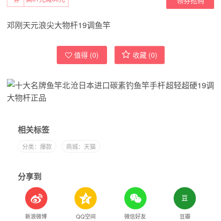
邓刚天元浪尖大物杆19调鱼竿
值得 (
0
)
收藏 (
0
)
相关标签
分类：爆款
商城：天猫
分享到
新浪微博
QQ空间
微信好友
豆瓣