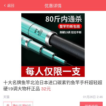
优惠详情
返回
十大名牌鱼竿北沧日本进口碳素钓鱼竿手杆超轻超
硬19调大物杆正品
32元
天猫
01月26日 2:46
券
满61元减60元
领券抢购