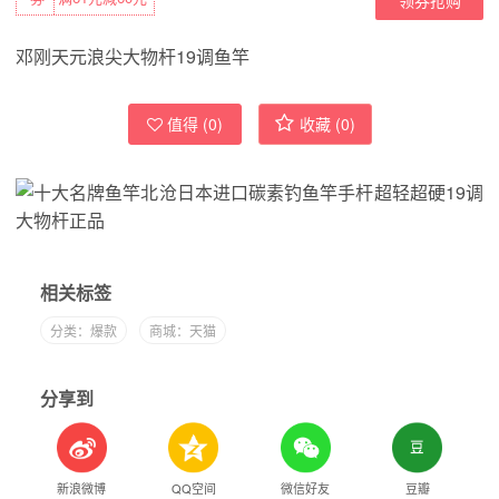
邓刚天元浪尖大物杆19调鱼竿
值得 (
0
)
收藏 (
0
)
相关标签
分类：爆款
商城：天猫
分享到
新浪微博
QQ空间
微信好友
豆瓣