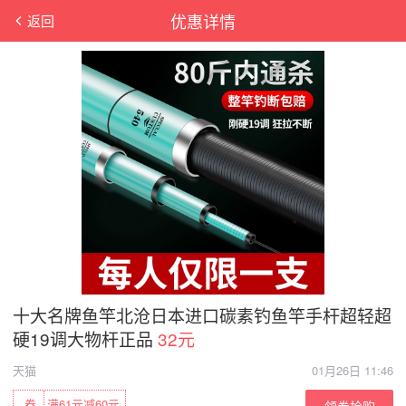
优惠详情
返回
十大名牌鱼竿北沧日本进口碳素钓鱼竿手杆超轻超
硬19调大物杆正品
32元
天猫
01月26日 11:46
券
满61元减60元
领券抢购