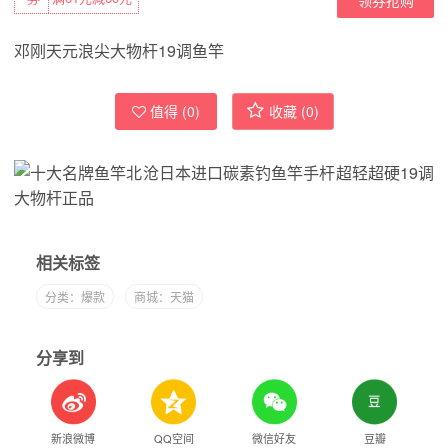
邓刚天元浪尖大物杆19调鱼竿
值得 (
0
)
收藏 (
0
)
相关标签
分类：爆款
商城：天猫
分享到
新浪微博
QQ空间
微信好友
豆瓣