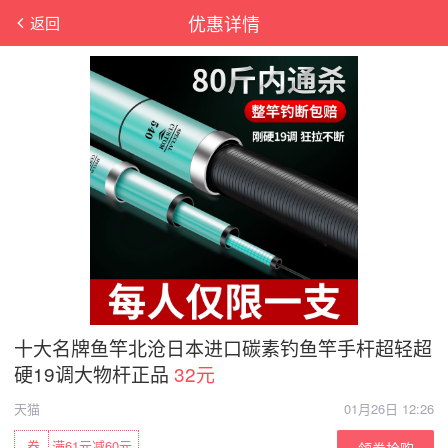
优惠详情
返回
十大名牌鱼竿北沧日本进口碳素钓鱼竿手杆超轻超
硬19调大物杆正品
32元
天猫
01月26日 12:26
券
满61元减60元
领券抢购