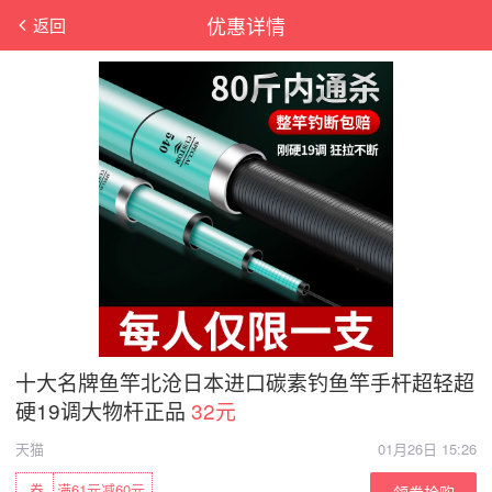
优惠详情
返回
十大名牌鱼竿北沧日本进口碳素钓鱼竿手杆超轻超
硬19调大物杆正品
32元
天猫
01月26日 15:26
券
满61元减60元
领券抢购