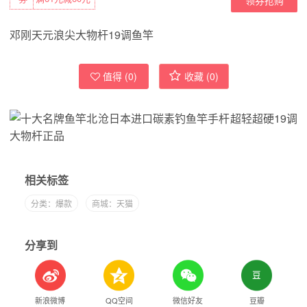
邓刚天元浪尖大物杆19调鱼竿
值得 (
0
)
收藏 (
0
)
相关标签
分类：爆款
商城：天猫
分享到
新浪微博
QQ空间
微信好友
豆瓣