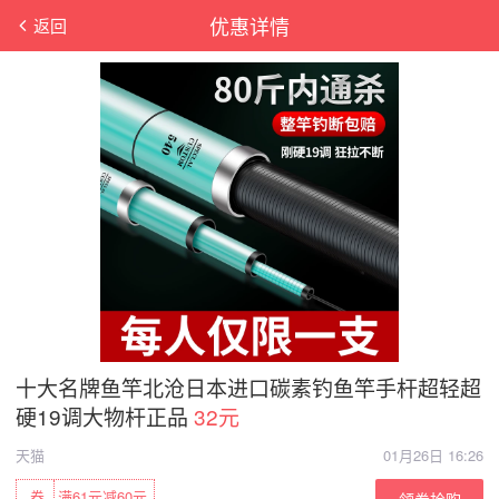
优惠详情
返回
十大名牌鱼竿北沧日本进口碳素钓鱼竿手杆超轻超
硬19调大物杆正品
32元
天猫
01月26日 16:26
券
满61元减60元
领券抢购