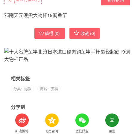
邓刚天元浪尖大物杆19调鱼竿
值得 (
0
)
收藏 (
0
)
相关标签
分类：爆款
商城：天猫
分享到
新浪微博
QQ空间
微信好友
豆瓣