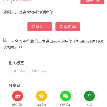
邓刚天元浪尖大物杆19调鱼竿
值得 (
0
)
收藏 (
0
)
相关标签
分类：爆款
商城：天猫
分享到
新浪微博
QQ空间
微信好友
豆瓣