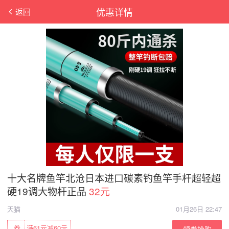
优惠详情
返回
十大名牌鱼竿北沧日本进口碳素钓鱼竿手杆超轻超
硬19调大物杆正品
32元
天猫
01月26日 22:47
券
满61元减60元
领券抢购