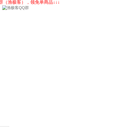
Q群（渔极客），领免单商品↓↓↓