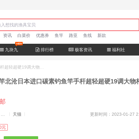
资讯
白菜价
优惠券
鱼竿
路亚
鱼线
新款
九块九
排行榜
极客资讯
福利社
十大名牌鱼竿北沧日本进口碳素钓鱼竿手杆超轻超硬19调大物杆正品
竿北沧日本进口碳素钓鱼竿手杆超轻超硬19调大物
包邮
发布者：渔极客, 商品发布员
天猫
更新时间：2023-01-27 2
0元