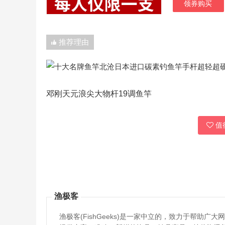
领券购买
推荐理由
邓刚天元浪尖大物杆19调鱼竿
值得
渔极客
渔极客(FishGeeks)是一家中立的，致力于帮