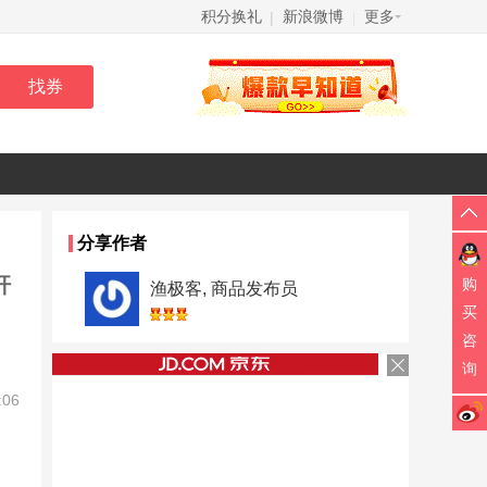
积分换礼
新浪微博
更多
|
|
分享作者
杆
购
渔极客, 商品发布员
买
咨
询
:06