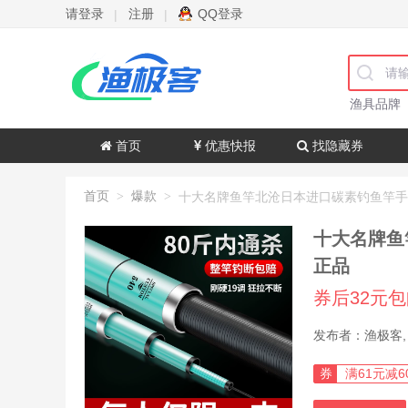
请登录
注册
QQ登录
|
|
渔具品牌
首页
优惠快报
找隐藏券
首页
爆款
>
>
十大名牌鱼
正品
券后32元
券
满61元减6